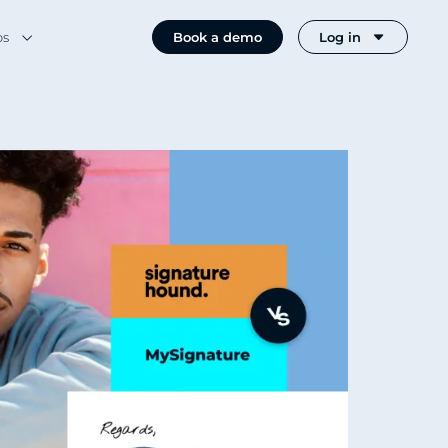
os
Book a demo
Log in