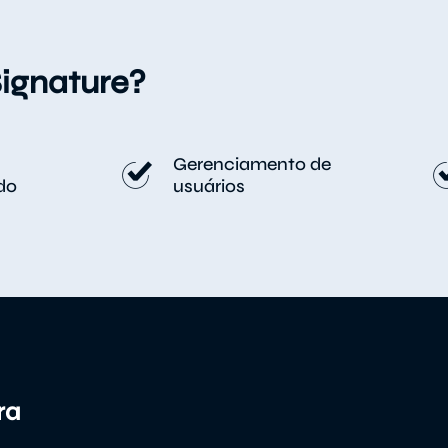
Signature?
Gerenciamento de
do
usuários
ra