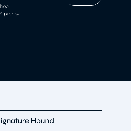
ahoo,
ê precisa
Signature Hound