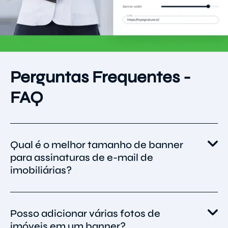
Perguntas Frequentes -
FAQ
Qual é o melhor tamanho de banner
para assinaturas de e-mail de
imobiliárias?
O tamanho recomendado é 640×480 pixels.
Posso adicionar várias fotos de
Esse tamanho garante que as imagens
imóveis em um banner?