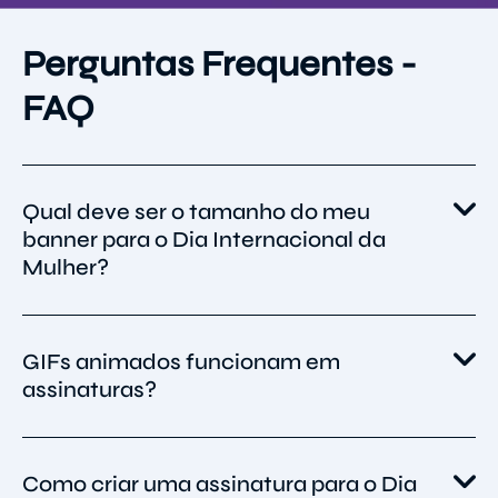
Perguntas Frequentes -
FAQ
Qual deve ser o tamanho do meu
banner para o Dia Internacional da
Mulher?
Busque uma largura de aproximadamente
GIFs animados funcionam em
640 x 800 px. Isso mantém os banners nítidos
assinaturas?
e leves. Mantenha os arquivos abaixo de 500
KB para carregamento rápido.
Sim, na maioria dos clientes modernos. O
Como criar uma assinatura para o Dia
único porém é o Outlook e alguns clientes de