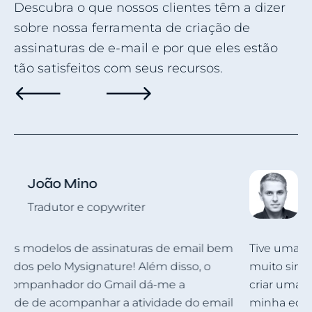
Descubra o que nossos clientes têm a dizer
sobre nossa ferramenta de criação de
assinaturas de e-mail e por que eles estão
tão satisfeitos com seus recursos.
Roman Hotsiak
Marketing por email e SMS
G
m
Tive uma ótima experiência. O Mysignature é
s
muito simples e personalizável! Posso facilmente
d
criar uma assinatura profissional excelente para a
d
l
minha equipa. Obrigado à equipa de suporte