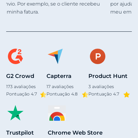
por ajudar na criação de uma assinatura para o
meu email comercial.
Item
5
of
4
G2 Crowd
Capterra
Product Hunt
173
avaliações
17
avaliações
3
avaliações
Pontuação
4.7
Pontuação 4.8
Pontuação 4.7
Trustpilot
Chrome Web Store