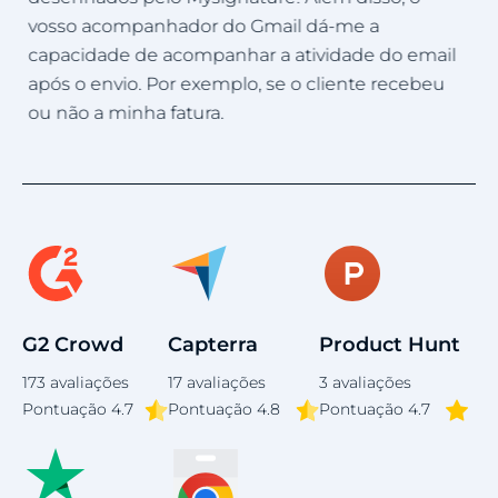
criar uma assinatura profissional excelente para a
minha equipa. Obrigado à equipa de suporte
il
por ajudar na criação de uma assinatura para o
u
meu email comercial.
Item
5
of
4
G2 Crowd
Capterra
Product Hunt
173
avaliações
17
avaliações
3
avaliações
Pontuação
4.7
Pontuação 4.8
Pontuação 4.7